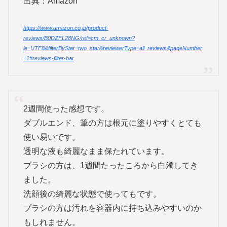
出典：Amazon
https://www.amazon.co.jp/product-
reviews/B0DZFL28NG/ref=cm_cr_unknown?
ie=UTF8&filterByStar=two_star&reviewerType=all_reviews&pageNumber
=1#reviews-filter-bar
2週間使った感想です。
ダブルエンド、筆の方は根元に塗りやすくとても
使い易いです。
透明な液も綺麗なまま保たれています。
ブラシの方は、1週間たったころから白濁してき
ました。
洗顔後の綺麗な状態で使ってもです。
ブラシの方は汚れを容器内に持ち込みやすいのか
もしれません。