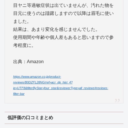
目ヤニ等過敏症状は出ていませんが、汚れた物を
目元に使うのは躊躇しますので以降は眉毛に使い
ました。
結果は、あまり変化を感じませんでした。
使用期間や年齢や個人差もあると思いますので参
考程度に。
出典：Amazon
https://www.amazon.co.jp/product-
reviews/B0DZFL28NG/ref=acr_dp_hist_4?
ie=UTF8&filterByStar=four_star&reviewerType=all_reviews#reviews-
filter-bar
低評価の口コミまとめ