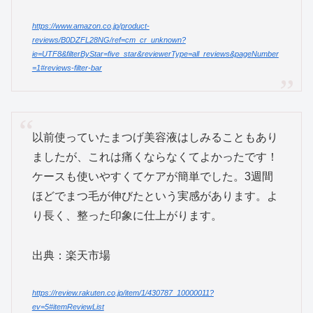
https://www.amazon.co.jp/product-
reviews/B0DZFL28NG/ref=cm_cr_unknown?
ie=UTF8&filterByStar=five_star&reviewerType=all_reviews&pageNumber
=1#reviews-filter-bar
以前使っていたまつげ美容液はしみることもあり
ましたが、これは痛くならなくてよかったです！
ケースも使いやすくてケアが簡単でした。3週間
ほどでまつ毛が伸びたという実感があります。よ
り長く、整った印象に仕上がります。
出典：楽天市場
https://review.rakuten.co.jp/item/1/430787_10000011?
ev=5#itemReviewList