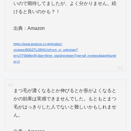
いので期待してましたが、よく分かりません。続
けると良いのかも？！
出典：Amazon
https://www.amazon.co.jp/product-
reviews/B0DZFL28NG/ref=cm_cr_unknown?
ie=UTF8&filterByStar=three_star&reviewerType=all_reviews&pageNumb
er=1
まつ毛が濃くなるとか伸びるとか形がよくなると
かの効果は実感できませんでした。もともとまつ
毛がはっきりした人でないと難しいかもしれませ
ん。