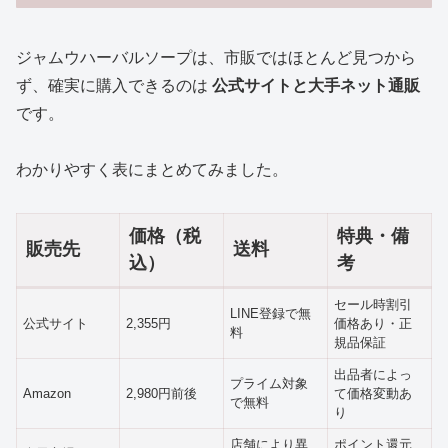
ジャムウハーバルソープは、市販ではほとんど見つから
ず、確実に購入できるのは
公式サイトと大手ネット通販
です。
わかりやすく表にまとめてみました。
価格（税
特典・備
販売先
送料
込）
考
セール時割引
LINE登録で無
公式サイト
2,355円
価格あり・正
料
規品保証
出品者によっ
プライム対象
Amazon
2,980円前後
て価格変動あ
で無料
り
店舗により異
ポイント還元